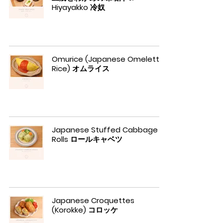
Hiyayakko 冷奴
Omurice (Japanese Omelette
Rice) オムライス
Japanese Stuffed Cabbage
Rolls ロールキャベツ
Japanese Croquettes
(Korokke) コロッケ