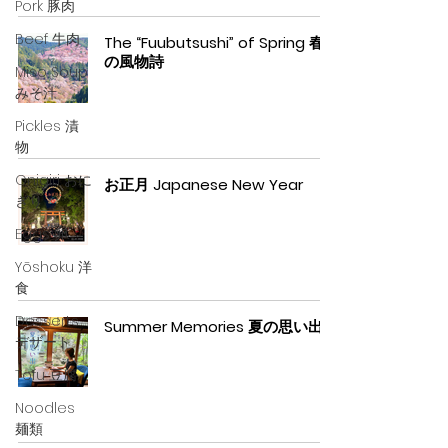
Pork 豚肉
Beef 牛肉
The “Fuubutsushi” of Spring 春
の風物詩
Miso Soup
みそ汁
Pickles 漬
物
Onigiri おに
お正月 Japanese New Year
ぎり
Eggs 卵
Yōshoku 洋
食
Desserts
Summer Memories 夏の思い出
デザート
Tofu 豆腐
Noodles
麺類