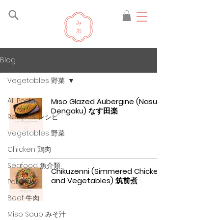
Blog
Vegetables 野菜
All Posts
Miso Glazed Aubergine (Nasu
Dengaku) なす田楽
Recipes レシピ
Vegetables 野菜
Chicken 鶏肉
Seafood 魚介類
Chikuzenni (Simmered Chicken
and Vegetables) 筑前煮
Pork 豚肉
Beef 牛肉
Miso Soup みそ汁