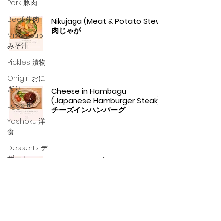
Pork 豚肉
Beef 牛肉
Nikujaga (Meat & Potato Stew)
肉じゃが
Miso Soup
みそ汁
Pickles 漬物
Onigiri おに
ぎり
Cheese in Hambagu
(Japanese Hamburger Steak)
Eggs 卵
チーズインハンバーグ
Yōshoku 洋
食
Desserts デ
ザート
Menchi Katsu (Minced Meat
Cutlet) メンチカツ
Tofu 豆腐
Noodles 麺
類
Life in