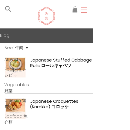
Blog
Beef 牛肉
All Posts
Japanese Stuffed Cabbage
Rolls ロールキャベツ
Recipes レ
シピ
Vegetables
野菜
Chicken 鶏
Japanese Croquettes
肉
(Korokke) コロッケ
Seafood 魚
介類